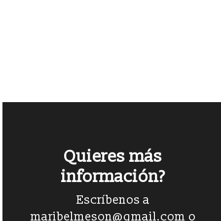
Espectáculos de Calle
Calle
,
Familiar
,
Histórico
,
Itinerantes
+ Info
Quieres más
información?
Escríbenos a
maribelmeson@gmail.com
o