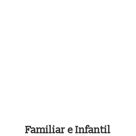
Una semana nada más
Comedia
,
En Cartel
+ Info
Familiar e Infantil