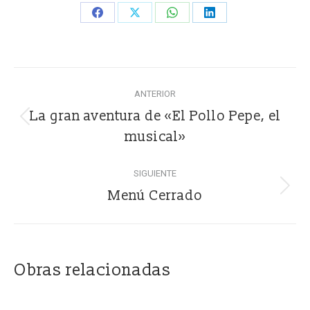
Share
Share
Share
Share
on
on
on
on
Facebook
X
WhatsApp
LinkedIn
Navegación
ANTERIOR
entre
La gran aventura de «El Pollo Pepe, el
Proyecto
proyectos
musical»
anterior
SIGUIENTE
Proyecto
Menú Cerrado
siguiente
Obras relacionadas