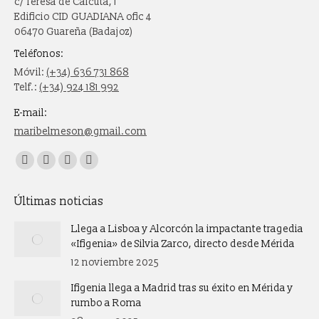
c/ Teresa de Calcuta, 1
Edificio CID GUADIANA ofic 4
06470 Guareña (Badajoz)
Teléfonos:
Móvil:
(+34) 636 731 868
Telf.:
(+34) 924 181 992
E-mail:
maribelmeson@gmail.com
Encuéntranos en:
Facebook
X
Instagram
Whatsapp
page
page
page
page
Últimas noticias
opens
opens
opens
opens
in
in
in
in
Llega a Lisboa y Alcorcón la impactante tragedia
new
new
new
new
«Ifigenia» de Silvia Zarco, directo desde Mérida
window
window
window
window
12 noviembre 2025
Ifigenia llega a Madrid tras su éxito en Mérida y
rumbo a Roma