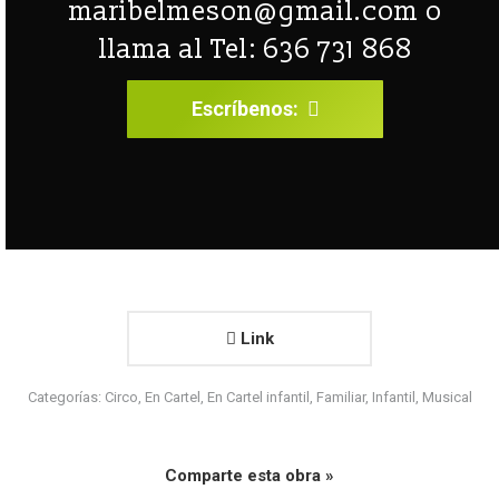
maribelmeson@gmail.com
o
llama al Tel: 636 731 868
Escríbenos:
Link
Categorías:
Circo
,
En Cartel
,
En Cartel infantil
,
Familiar
,
Infantil
,
Musical
Comparte esta obra »