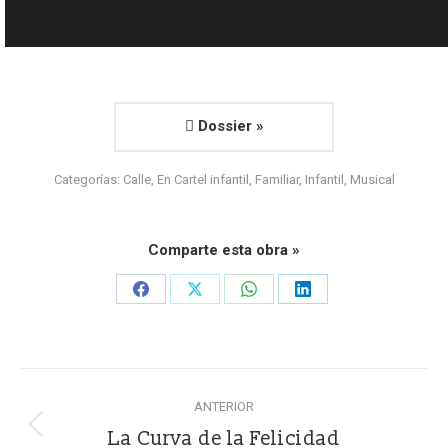
Dossier »
Categorías:
Calle
,
En Cartel infantil
,
Familiar
,
Infantil
,
Musical
Comparte esta obra »
Share
Share
Share
Share
on
on
on
on
Facebook
X
WhatsApp
LinkedIn
Navegación
ANTERIOR
entre
Proyecto
La Curva de la Felicidad