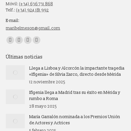
Móvil:
(+34) 636 731 868
Telf.:
(+34) 924 181 992
E-mail:
maribelmeson@gmail.com
Encuéntranos en:
Facebook
X
Instagram
Whatsapp
page
page
page
page
Últimas noticias
opens
opens
opens
opens
in
in
in
in
Llega a Lisboa y Alcorcón la impactante tragedia
new
new
new
new
«Ifigenia» de Silvia Zarco, directo desde Mérida
window
window
window
window
12 noviembre 2025
Ifigenia llega a Madrid tras su éxito en Mérida y
rumbo a Roma
28 mayo 2025
María Garralón nominada a los Premios Unión
de Actores y Actrices
5 febrero 2025