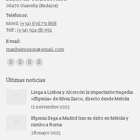
06470 Guareña (Badajoz)
Teléfonos:
Móvil:
(+34) 636 731 868
Telf.:
(+34) 924 181 992
E-mail:
maribelmeson@gmail.com
Encuéntranos en:
Facebook
X
Instagram
Whatsapp
page
page
page
page
Últimas noticias
opens
opens
opens
opens
in
in
in
in
Llega a Lisboa y Alcorcón la impactante tragedia
new
new
new
new
«Ifigenia» de Silvia Zarco, directo desde Mérida
window
window
window
window
12 noviembre 2025
Ifigenia llega a Madrid tras su éxito en Mérida y
rumbo a Roma
28 mayo 2025