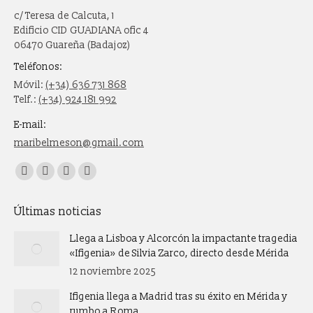
c/ Teresa de Calcuta, 1
Edificio CID GUADIANA ofic 4
06470 Guareña (Badajoz)
Teléfonos:
Móvil:
(+34) 636 731 868
Telf.:
(+34) 924 181 992
E-mail:
maribelmeson@gmail.com
Encuéntranos en:
Facebook
X
Instagram
Whatsapp
page
page
page
page
Últimas noticias
opens
opens
opens
opens
in
in
in
in
Llega a Lisboa y Alcorcón la impactante tragedia
new
new
new
new
«Ifigenia» de Silvia Zarco, directo desde Mérida
window
window
window
window
12 noviembre 2025
Ifigenia llega a Madrid tras su éxito en Mérida y
rumbo a Roma