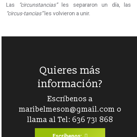
Las
“circunstancias”
les separaron un día, las
“circus-tancias”
les volvieron a unir.
Quieres más
información?
Escríbenos a
maribelmeson@gmail.com
o
llama al Tel: 636 731 868
Escríbenos: